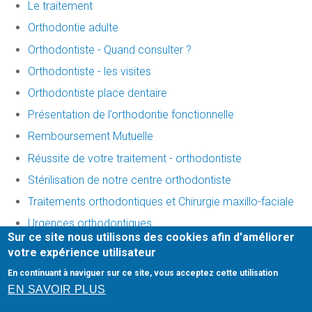
Le traitement
Orthodontie adulte
Orthodontiste - Quand consulter ?
Orthodontiste - les visites
Orthodontiste place dentaire
Présentation de l’orthodontie fonctionnelle
Remboursement Mutuelle
Réussite de votre traitement - orthodontiste
Stérilisation de notre centre orthodontiste
Traitements orthodontiques et Chirurgie maxillo-faciale
Urgences orthodontiques
Sur ce site nous utilisons des cookies afin d'améliorer
votre expérience utilisateur
Mentions légales
En continuant à naviguer sur ce site, vous acceptez cette utilisation
Honoraires
-
Infos Conseil de l'Ordre
- site web du cabinet
EN SAVOIR PLUS
dentaire créé par
denti.site