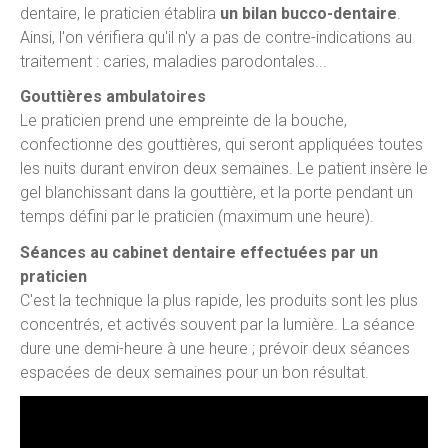
dentaire, le praticien établira
un bilan bucco-dentaire
.
Ainsi, l'on vérifiera qu'il n'y a pas de contre-indications au
traitement : caries, maladies parodontales...
Gouttières ambulatoires
Le praticien prend une empreinte de la bouche,
confectionne des gouttières, qui seront appliquées toutes
les nuits durant environ deux semaines. Le patient insère le
gel blanchissant dans la gouttière, et la porte pendant un
temps défini par le praticien (maximum une heure).
Séances au cabinet dentaire effectuées par un
praticien
C'est la technique la plus rapide, les produits sont les plus
concentrés, et activés souvent par la lumière. La séance
dure une demi-heure à une heure ; prévoir deux séances
espacées de deux semaines pour un bon résultat.