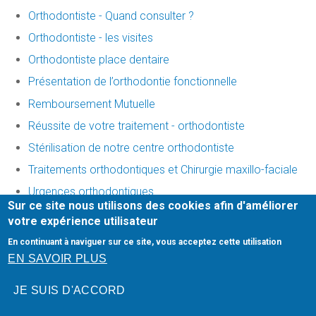
Orthodontiste - Quand consulter ?
Orthodontiste - les visites
Orthodontiste place dentaire
Présentation de l’orthodontie fonctionnelle
Remboursement Mutuelle
Réussite de votre traitement - orthodontiste
Stérilisation de notre centre orthodontiste
Traitements orthodontiques et Chirurgie maxillo-faciale
Urgences orthodontiques
Sur ce site nous utilisons des cookies afin d'améliorer
votre expérience utilisateur
Mentions légales
En continuant à naviguer sur ce site, vous acceptez cette utilisation
Honoraires
-
Infos Conseil de l'Ordre
- site web du cabinet
EN SAVOIR PLUS
dentaire créé par
denti.site
JE SUIS D'ACCORD